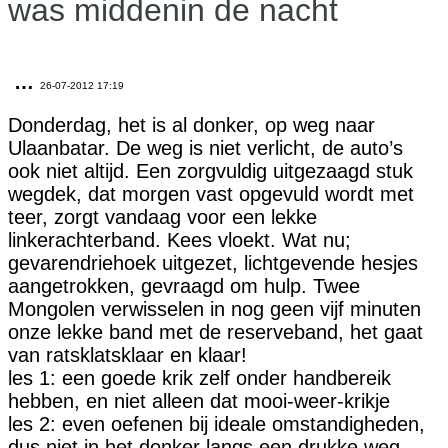
was middenin de nacht
…
26-07-2012 17:19
Donderdag, het is al donker, op weg naar
Ulaanbatar. De weg is niet verlicht, de auto’s
ook niet altijd. Een zorgvuldig uitgezaagd stuk
wegdek, dat morgen vast opgevuld wordt met
teer, zorgt vandaag voor een lekke
linkerachterband. Kees vloekt. Wat nu;
gevarendriehoek uitgezet, lichtgevende hesjes
aangetrokken, gevraagd om hulp. Twee
Mongolen verwisselen in nog geen vijf minuten
onze lekke band met de reserveband, het gaat
van ratsklatsklaar en klaar!
les 1: een goede krik zelf onder handbereik
hebben, en niet alleen dat mooi-weer-krikje
les 2: even oefenen bij ideale omstandigheden,
dus niet in het donker langs een drukke weg